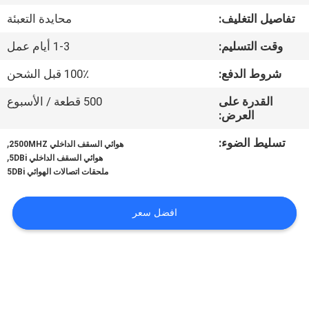
في
تفاصيل التغليف:
محايدة التعبئة
المعمل
وقت التسليم:
1-3 أيام عمل
رقابة
شروط الدفع:
100٪ قبل الشحن
جودة
القدرة على
500 قطعة / الأسبوع
العرض:
اتصل
تسليط الضوء:
,
هوائي السقف الداخلي 2500MHZ
,
هوائي السقف الداخلي 5DBi
بنا
ملحقات اتصالات الهوائي 5DBi
أخبار
افضل سعر
حالات
اطلب