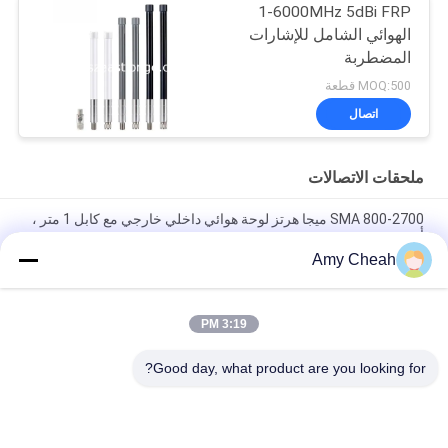
1-6000MHz 5dBi FRP
الهوائي الشامل للإشارات
المضطربة
MOQ:500 قطعة
اتصال
ملحقات الاتصالات
SMA 800-2700 ميجا هرتز لوحة هوائي داخلي خارجي مع كابل 1 متر ،
أبيض
Amy Cheah
عالية الطاقة 50 واط 9 ديسيبل لوحة هوائي داخلي / خارجي 800-2500
ميجا هرتز ، أبيض
3:19 PM
EST2000-2180MHZ هوائي داخلي خارجي ، هوائي Yagi خارجي
12DBi
Good day, what product are you looking for?
فئات شعبية
جميع