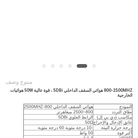
اقتباس
خريطة
الموقع
PRIVACY
POLICY
منتوج وصف
800-2500MHZ هوائي السقف الداخلي 5DBi ، قوة عالية 50W هوائيات
الخارجية
النموذج
هوائي السقف الداخلي 800-2500MHZ
نطاق التردد
800~2500 ميغاهرتز
مكاسب (دي بي إل)
الرابط العلوي 5DBi
عائق الإدخال والإخراج
50Ω
درجة حرارة البيئة
-10 درجة مئوية 60 درجة مئوية
أكبر قوة
50 واط