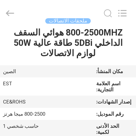
-
2026
EASTLONGE
ELECTRONICS(HK)
CO.,LTD.
ملحقات الاتصالات
All
Rights
Reserved.
800-2500MHZ هوائي السقف
بيت
الداخلي 5DBi طاقة عالية 50W
منتجات
لوازم الاتصالات
أشرطة
مكان المنشأ:
الصين
فيديو
اسم العلامة
EST
التجارية:
معلومات
إصدار الشهادات:
CE&ROHS
عنا
رقم الموديل:
800-2500 ميجا هرتز
الحد الأدنى
حاسب شخصي 1
جولة
لكمية: