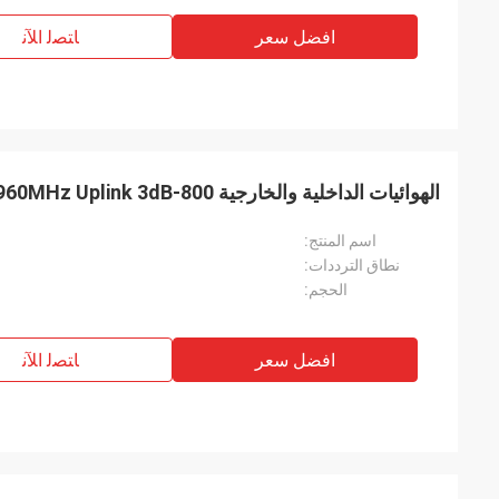
افضل سعر
ﺎﺘﺼﻟ ﺍﻶﻧ
الهوائيات الداخلية والخارجية 800-960MHz Uplink 3dB لوازم الاتصال
اسم المنتج:
نطاق الترددات:
الحجم:
افضل سعر
ﺎﺘﺼﻟ ﺍﻶﻧ