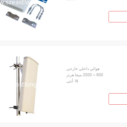
هوائي داخلي خارجي
800 ~ 2500 ميجا هرتز
N- أنثى