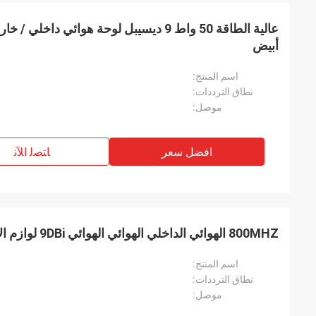
أبيض
اسم المنتج:
نطاق الترددات:
ل
موصل:
افضل سعر
ﺎﺘﺼﻟ ﺍﻶﻧ
800MHZ الهوائي الداخلي الهوائي الهوائي 9DBi لوازم الاتصالات
اسم المنتج:
نطاق الترددات:
موصل: