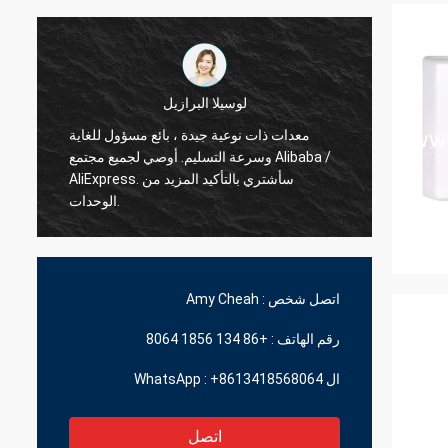
لوسيلا البرازيل
معدات ذات نوعية جيدة ، بائع مسؤول للغاية
وسرعة التسليم. أوصي لجميع مجتمع Alibaba /
م سريع
AliExpress. سأشتري بالتأكيد المزيد من
الوحدات.
اتصل شخص :
Amy Cheah
رقم الهاتف :
+86 134 1856 8064
ال WhatsApp :
+8613418568064
اتصل