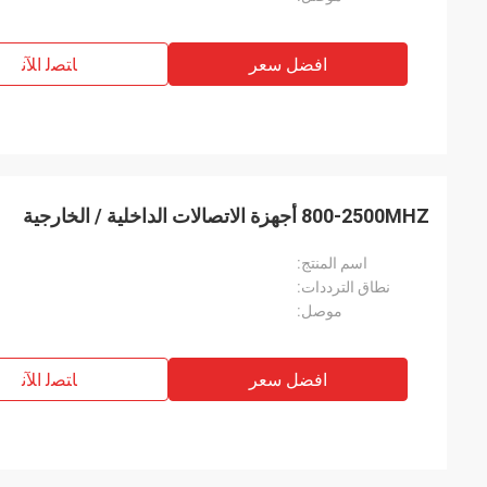
افضل سعر
ﺎﺘﺼﻟ ﺍﻶﻧ
800-2500MHZ أجهزة الاتصالات الداخلية / الخارجية
اسم المنتج:
نطاق الترددات:
موصل:
افضل سعر
ﺎﺘﺼﻟ ﺍﻶﻧ