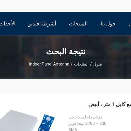
حول بنا
المنتجات
أشرطة فيديو
الأحداث
نتيجة البحث
منزل
/
المنتجات
/
Indoor Panel Antenna
هوائي داخلي خارجي
800 ~ 2700 ميجا هرتز
SMA