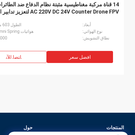
14 قناة مركبة مغناطيسية مثبتة نظام الدفاع ضد الطائ
AC 220V DC 24V Counter Drone FPV لتعزيز تدابير الأمن
أبعاد:
الطول 603 مم × العرض 445 مم × الارتفاع 455 مم
نوع الهوائي:
هوائيات Omni Spring عالية الكسب / هوائيات لوحة الاتجاه
نطاق التشويش:
100-2000 متر (ي
افضل سعر
ﺎﺘﺼﻟ ﺍﻶﻧ
المنتجات
حول