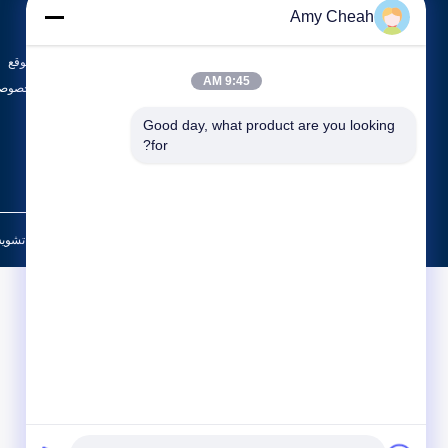
جهاز تشويش إشارة الهاتف الخليوي
أخبار
Amy Cheah
جهاز تشويش الهاتف الخليوي المحمول
الحالات
طائرة بدون طيار UAV جهاز تشويش
خريطة الموقع
9:45 AM
جميع الفئات
سياسة الخصوصي
Good day, what product are you looking 
for?
الصين جيّد جودة جهاز تشويش إشارة الهاتف الخليوي المزود