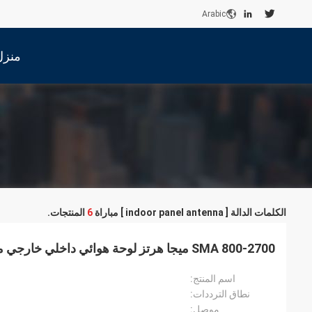
Arabic
منزل
الكلمات الدالة [ indoor panel antenna ] مباراة
6
المنتجات.
SMA 800-2700 ميجا هرتز لوحة هوائي داخلي خارجي مع كابل 1 متر ، أبيض
اسم المنتج:
نطاق الترددات:
موصل: