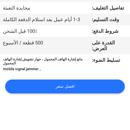
في
تفاصيل التغليف:
محايدة التعبئة
المعمل
وقت التسليم:
1-3 أيام عمل بعد استلام الدفعة الكاملة
رقابة
شروط الدفع:
100٪ قبل الشحن
جودة
القدرة على
500 قطعة / الأسبوع
العرض:
اتصل
تسليط الضوء:
مانع إشارة الهاتف المحمول ، جهاز تشويش إشارة الهاتف
المحمول
,
بنا
mobile signal jammer
افضل سعر
أخبار
حالات
اطلب