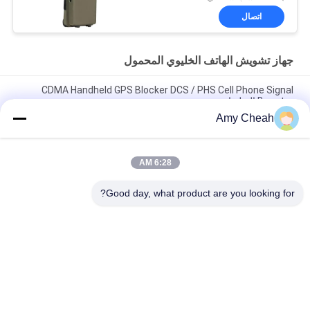
Blocking
اتصال
جهاز تشويش الهاتف الخليوي المحمول
CDMA Handheld GPS Blocker DCS / PHS Cell Phone Signal
Booster التعليقات
Amy Cheah
28 شريط الهاتف المحمول الهاتف المحمول الويفاي جي بي اس يو إتش
إف في إتش إف 315 433 12 شهرا من الضمان
6:28 AM
الهاتف المحمول الكامل التردد WIFI GPS UHF VHF 12000mAh 27W
جهاز تشويش إشارة محمول
Good day, what product are you looking for?
فئات شعبية
جميع
جهاز تشويش الهاتف 
جهاز تشويش إشارة 
الخليوي المحمول
الهاتف الخليوي
جهاز تشويش عالي 
طائرة بدون طيار UAV 