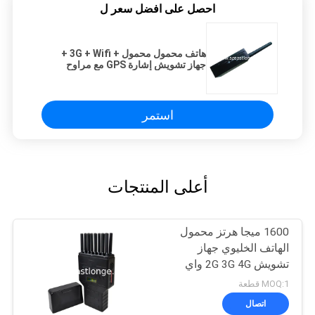
احصل على افضل سعر ل
هاتف محمول محمول + 3G + Wifi +
جهاز تشويش إشارة GPS مع مراوح
التبريد
استمر
أعلى المنتجات
1600 ميجا هرتز محمول
الهاتف الخليوي جهاز
تشويش 2G 3G 4G واي
فاي بلوتوث
MOQ:1 قطعة
اتصال