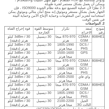
ودوائر متكاملة.مع الأداء المتقدم ، فهو سهل التثبيت والاستخدام ،
ويمكن أن يعمل بشكل مستمر لفترة طويلة.
2.3 نظرًا لأن عملية التصنيع تتبع بدقة نظام الجودة ISO9000 ، فإن
الجهاز يعمل بشكل مستقر وموثوق.إنه منتج أمان مثالي وموثوق يمكن
استخدامه لتعزيز أمن المعلومات وحماية الإنتاج الآمن وحماية البيئة
في نفس الوقت
2. المواصفات
نموذج
منفذ
تكرار
متوسط ​​القوة
قوة إخراج القناة
رقم:
الاخراج
الخارجة
808HE1
CDMA /
870-970 ميجا
30 ديسيبل
3dBm / 30 كيلو
GSM
هرتز
هرتز (دقيقة)
DCS /
1805-1990
30 ديسيبل
3dBm / 30 كيلو
PHS
ميجا هرتز
هرتز (دقيقة)
GPS
1500-1600
30 ديسيبل
3dBm / 30 كيلو
ميجا هرتز
هرتز (دقيقة)
808HE2
CDMA /
870-970 ميجا
30 ديسيبل
3dBm / 30 كيلو
GSM
هرتز
هرتز (دقيقة)
DCS /
1805-1990
30 ديسيبل
3dBm / 30 كيلو
PHS
ميجا هرتز
هرتز (دقيقة)
واي فاي
2400-2500
30 ديسيبل
3dBm / 30 كيلو
ميجا هرتز
هرتز (دقيقة)
808HE3
CDMA /
870-970 ميجا
30 ديسيبل
3dBm / 30 كيلو
GSM
هرتز
هرتز (دقيقة)
DCS /
1805-1990
30 ديسيبل
3dBm / 30 كيلو
PHS
ميجا هرتز
هرتز (دقيقة)
الجيل
2100-2200
30 ديسيبل
3dBm / 30 كيلو
الثالث 3G
ميجا هرتز
هرتز (دقيقة)
مزود الطاقة: محول تيار متردد (AC220V-DC5V)