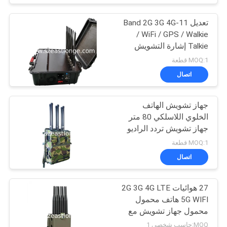
تعديل 11-Band 2G 3G 4G
/ WiFi / GPS / Walkie
Talkie إشارة التشويش
المحمول 60W الطاقة
MOQ:1 قطعة
العالية
اتصال
جهاز تشويش الهاتف
الخلوي اللاسلكي 80 متر
جهاز تشويش تردد الراديو
RCIED
MOQ:1 قطعة
اتصال
27 هوائيات 2G 3G 4G LTE
5G WIFI هاتف محمول
محمول جهاز تشويش مع
GPS VHF UHF FM Radio
MOQ:حاسب شخصي 1