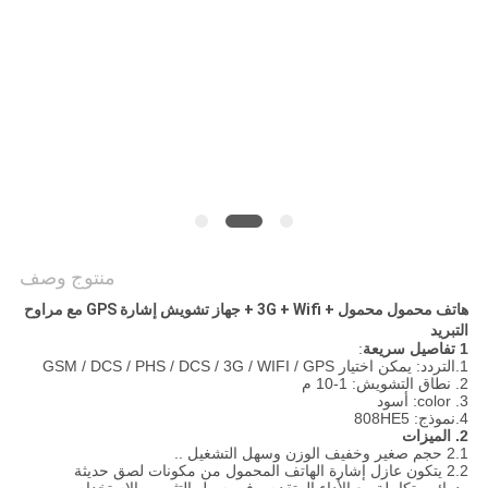
اقتباس
خريطة
الموقع
PRIVACY
POLICY
منتوج وصف
هاتف محمول محمول + 3G + Wifi + جهاز تشويش إشارة GPS مع مراوح
التبريد
1 تفاصيل سريعة
:
1.التردد: يمكن اختيار GSM / DCS / PHS / DCS / 3G / WIFI / GPS
2. نطاق التشويش: 1-10 م
3. color: أسود
4.نموذج: 808HE5
2. الميزات
2.1 حجم صغير وخفيف الوزن وسهل التشغيل ..
2.2 يتكون عازل إشارة الهاتف المحمول من مكونات لصق حديثة