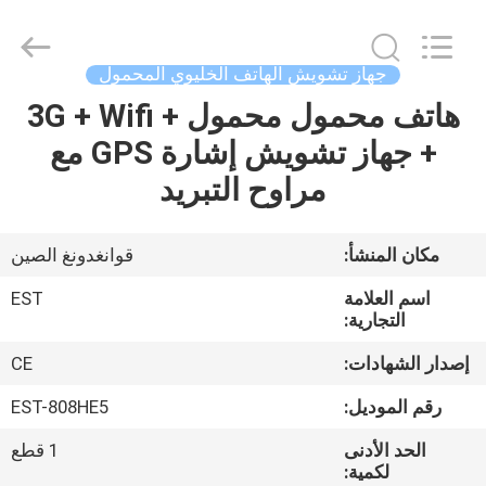
-
2026
EASTLONGE
ELECTRONICS(HK)
CO.,LTD.
جهاز تشويش الهاتف الخليوي المحمول
All
Rights
Reserved.
هاتف محمول محمول + 3G + Wifi
بيت
+ جهاز تشويش إشارة GPS مع
منتجات
مراوح التبريد
أشرطة
مكان المنشأ:
قوانغدونغ الصين
فيديو
اسم العلامة
EST
التجارية:
معلومات
إصدار الشهادات:
CE
عنا
رقم الموديل:
EST-808HE5
الحد الأدنى
1 قطع
جولة
لكمية: