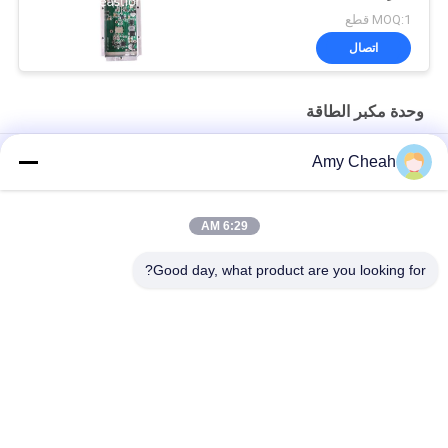
MOQ:1 قطع
اتصال
وحدة مكبر الطاقة
مكرر إشارة الهاتف الخليوي التلقائي / الداعم / مكبر للصوت للسفر
Amy Cheah
مكرر إشارة الهاتف الخليوي الصغير المحمول 3G
6:29 AM
الهاتف المحمول GSM إشارة الداعم / مكرر / مكبر للصوت EST-
GSM990 للمنزل
Good day, what product are you looking for?
فئات شعبية
جميع
جهاز تشويش الهاتف 
جهاز تشويش إشارة 
الخليوي المحمول
الهاتف الخليوي
جهاز تشويش عالي 
طائرة بدون طيار UAV 
الطاقة
جهاز تشويش