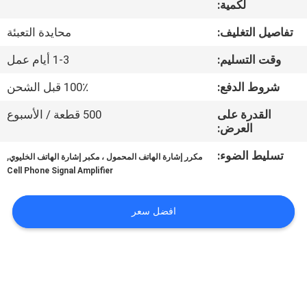
لكمية:
في
المعمل
تفاصيل التغليف:
محايدة التعبئة
وقت التسليم:
1-3 أيام عمل
رقابة
شروط الدفع:
100٪ قبل الشحن
جودة
القدرة على
500 قطعة / الأسبوع
العرض:
اتصل
تسليط الضوء:
,
مكرر إشارة الهاتف المحمول ، مكبر إشارة الهاتف الخليوي
بنا
Cell Phone Signal Amplifier
أخبار
افضل سعر
حالات
اطلب