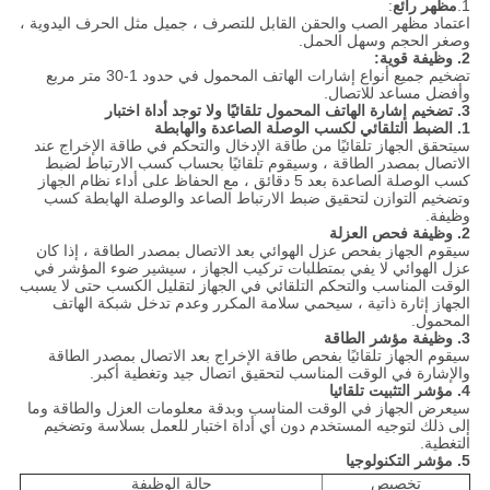
1.
مظهر رائع
:
اعتماد مظهر الصب والحقن القابل للتصرف ، جميل مثل الحرف اليدوية ،
وصغر الحجم وسهل الحمل.
2. وظيفة قوية:
تضخيم جميع أنواع إشارات الهاتف المحمول في حدود 1-30 متر مربع
وأفضل مساعد للاتصال.
3. تضخيم إشارة الهاتف المحمول تلقائيًا ولا توجد أداة اختبار
1. الضبط التلقائي لكسب الوصلة الصاعدة والهابطة
سيتحقق الجهاز تلقائيًا من طاقة الإدخال والتحكم في طاقة الإخراج عند
الاتصال بمصدر الطاقة ، وسيقوم تلقائيًا بحساب كسب الارتباط لضبط
كسب الوصلة الصاعدة بعد 5 دقائق ، مع الحفاظ على أداء نظام الجهاز
وتضخيم التوازن لتحقيق ضبط الارتباط الصاعد والوصلة الهابطة كسب
وظيفة.
2. وظيفة فحص العزلة
سيقوم الجهاز بفحص عزل الهوائي بعد الاتصال بمصدر الطاقة ، إذا كان
عزل الهوائي لا يفي بمتطلبات تركيب الجهاز ، سيشير ضوء المؤشر في
الوقت المناسب والتحكم التلقائي في الجهاز لتقليل الكسب حتى لا يسبب
الجهاز إثارة ذاتية ، سيحمي سلامة المكرر وعدم تدخل شبكة الهاتف
المحمول.
3. وظيفة مؤشر الطاقة
سيقوم الجهاز تلقائيًا بفحص طاقة الإخراج بعد الاتصال بمصدر الطاقة
والإشارة في الوقت المناسب لتحقيق اتصال جيد وتغطية أكبر.
4. مؤشر التثبيت تلقائيا
سيعرض الجهاز في الوقت المناسب وبدقة معلومات العزل والطاقة وما
إلى ذلك لتوجيه المستخدم دون أي أداة اختبار للعمل بسلاسة وتضخيم
التغطية.
5. مؤشر التكنولوجيا
تخصيص
حالة الوظيفة