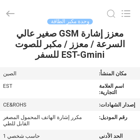
-
2026
EASTLONGE
ELECTRONICS(HK)
CO.,LTD.
وحدة مكبر الطاقة
All
Rights
Reserved.
معزز إشارة GSM صغير عالي
بيت
السرعة / معزز / مكبر للصوت
منتجات
EST-Gmini للسفر
أشرطة
مكان المنشأ:
الصين
فيديو
اسم العلامة
EST
التجارية:
معلومات
إصدار الشهادات:
CE&ROHS
عنا
رقم الموديل:
مكرر إشارة الهاتف المحمول المصغر
القابل للطي
جولة
الحد الأدنى
حاسب شخصي 1