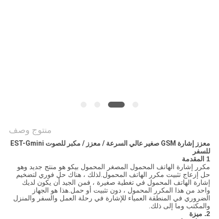
اقتباس
خريطة
الموقع
PRIVACY
POLICY
منتوج وصف
معزز إشارة GSM صغير عالي السرعة / معزز / مكبر للصوت EST-Gmini
للسفر
1 المقدمة
مكرر إشارة الهاتف المحمول المصغر المحمول بيكو هو منتج جديد وهو
حل إزعاج تثبيت مكرر الهاتف المحمول.لذلك ، هناك حل فوري لتضخيم
إشارة الهاتف المحمول في تغطية صغيرة ، فمن الجيد أن يكون لديك
واحد من هذا المكرر المحمول ، دون تثبيت أو حمل.هذا هو الجهاز
الضروري في المنطقة العمياء للإشارة في رحلة العمل والسفر والمنزل
والمكتب وما إلى ذلك.
2. ميزة