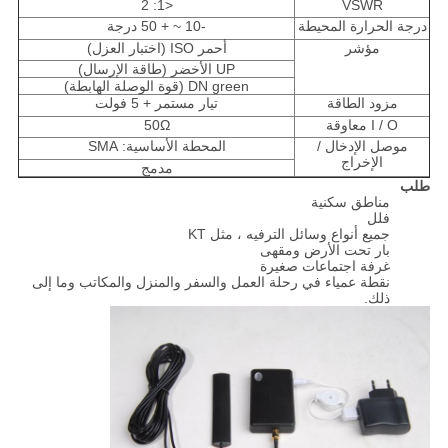
<1: 2
VSWR
درجة الحرارة المحيطة
-10 ~ + 50 درجة
مؤشر
أحمر ISO (اختبار العزل)
UP الأخضر (طاقة الإرسال)
DN green (قوة الوصلة الهابطة)
مزود الطاقة
تيار مستمر + 5 فولت
I / O معاوقة
50Ω
موصل الإدخال /
المحطة الأساسية: SMA
الإخراج
مدمج
طلب
مناطق سكنية
فلل
جميع أنواع وسائل الترفيه ، مثل KT
بار تحت الأرض ومقهى
غرفة اجتماعات صغيرة
نقطة عمياء في رحلة العمل والسفر والمنزل والمكاتب وما إلى
ذلك.