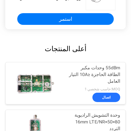
استمر
أعلى المنتجات
55dBm وحدات مكبر
الطاقة الحاجزة ≤10A التيار
العامل
MOQ:حاسب شخصي 1
اتصال
وحدة التشويش الراديوية
80×50×16mm LTE/NR
التردد