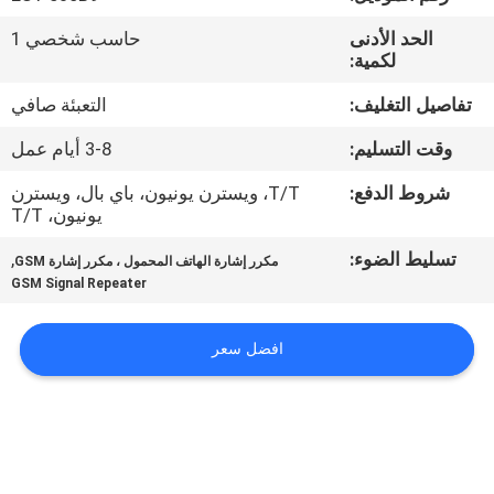
في
الحد الأدنى
حاسب شخصي 1
المعمل
لكمية:
تفاصيل التغليف:
التعبئة صافي
رقابة
وقت التسليم:
3-8 أيام عمل
جودة
شروط الدفع:
T/T، ويسترن يونيون، باي بال، ويسترن
يونيون، T/T
اتصل
تسليط الضوء:
,
بنا
مكرر إشارة الهاتف المحمول ، مكرر إشارة GSM
GSM Signal Repeater
أخبار
افضل سعر
حالات
اطلب