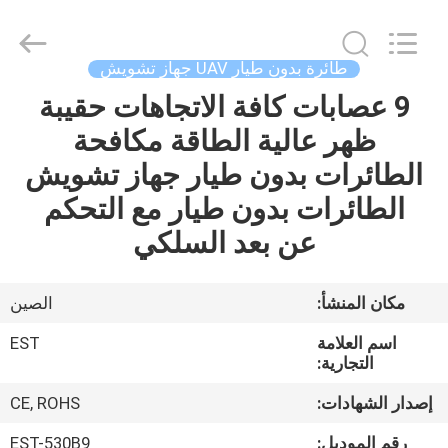
-
2026
EASTLONGE
ELECTRONICS(HK)
CO.,LTD.
طائرة بدون طيار UAV جهاز تشويش
All
Rights
Reserved.
9 عصابات كافة الاتجاهات حقيبة
بيت
ظهر عالية الطاقة مكافحة
منتجات
الطائرات بدون طيار جهاز تشويش
الطائرات بدون طيار مع التحكم
أشرطة
عن بعد السلكي
فيديو
مكان المنشأ:
الصين
معلومات
اسم العلامة
EST
عنا
التجارية:
إصدار الشهادات:
CE, ROHS
جولة
رقم الموديل:
EST-530B9