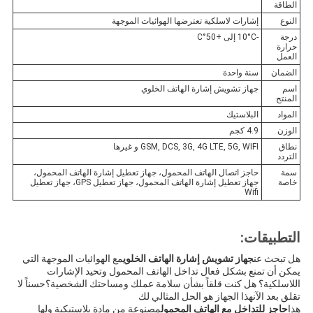
الطاقة
النوع
إشارات لاسلكية تعترضها الهوائيات الموجهة
درجة
-10°C إلى +50°C
حرارة
العمل
الضمان
سنة واحدة
اسم
جهاز تشويش إشارة الهاتف الخلوي
المنتج
المواد
البلاستيك
الوزن
4.9 كجم
نطاق
GSM, DCS, 3G, 4G LTE, 5G, WIFI و غيرها
التردد
سمة
حاجز اتصال الهاتف المحمول، جهاز تعطيل إشارة الهاتف المحمول،
خاصة
جهاز تعطيل إشارة الهاتف المحمول، جهاز تعطيل GPS، جهاز تعطيل
Wifi
التطبيقات:
هل تبحث عن
جهاز تشويش إشارة الهاتف الخلوي
مع الهوائيات الموجهة التي
يمكن أن تمنع بشكل فعال تداخل الهاتف المحمول وتحيد الإشارات
اللاسلكية؟ هل كنت قلقاً بشأن سلامة عملك ومساحتك الشخصية؟حسناً لا
تقلق بعد الآنهذا الجهاز هو الحل المثالي لك
هذا
حاجز للتداخل مع الهاتف المحمول
مصنوعة من مادة بلاستيكية ولها