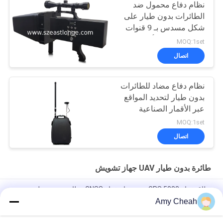
نظام دفاع محمول ضد
الطائرات بدون طيار على
شكل مسدس بـ 9 قنوات
مصمم لتعزيز الأمن في
MOQ:1set
المناطق الحساسة بمسافة
اتصال
حجب 2000 متر
نظام دفاع مضاد للطائرات
بدون طيار لتحديد المواقع
عبر الأقمار الصناعية
(GPS) بمدى 7-15 كم
MOQ:1set
للتخفيف الفعال من
اتصال
تهديدات الطائرات بدون
طيار
طائرة بدون طيار UAV جهاز تشويش
نطاق خداع GPS 5000 متر، جهاز خداع GNSS ببطارية مدمجة لمنع
الطائرات بدون طيار مع برنامج تحكم
Amy Cheah
نظام UAV-J2020 سلسلة 160MHz 230W الكشف عن الطيف