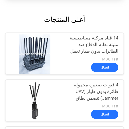
أعلى المنتجات
14 قناة مركبة مغناطيسية
مثبتة نظام الدفاع ضد
الطائرات بدون طيار تعمل
بواسطة AC 220V DC 24V
MOQ:1set
Counter Drone FPV
اتصال
لتعزيز تدابير الأمن
4 قنوات صغيرة محمولة
طائرة بدون طيار (UAV
Jammer) تتضمن نطاق
التشويش 50-500 متر
MOQ:1set
تكنولوجيا للتخفيف من
اتصال
تهديدات الطائرات بدون
طيار