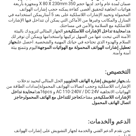
ضمان لمدة عام واحد. لديها حجم 350 X 80 X 230mm ومجهزة بأربعة
هوائيات اتجاهية لتحقيق أقصى كفاءة.يمكنه حجب إشارات الهواتف
المحمولة وتحييد الإشارات اللاسلكية على بعد 5 أمتاريمكن استخدامه في
المنازل والمكاتب وغيرها من الأماكن التي يمكن أن تتداخل فيها الإشارات
اللاسلكية مع السلامة والأمن في مساحتك.
هذا
محايدة تداخل الإشارات اللاسلكية
هو الجهاز المثالي لتزويدك بالبيئة
الآمنة التي تبحث عنها.من السهل تركيبها واستخدامها ويمكن أن توفر لك
السلام والهدوء الذي تحتاجه في حياتك المهنية والشخصية. احصل على
جهاز
تعطيل إشارات الهواتف المحمولة مع الهوائيات الموجهة
اليوم وتتمتع بيئة
آمنة وآمنة.
التخصيص:
بلدي
جهاز تشويش إشارة الهاتف الخلوي
هو الحل المثالي لتحييد تدخلات
الإشارات اللاسلكية وحجب اتصالات الهواتف المحمولةإمدادات الطاقة من
الهوائيات الاتجاهية AC 110-240V / DC 24V و 16pcsهذا
محايدة تداخل
الإشارات اللاسلكية
هو مفتاحك
حاجز للتداخل مع الهاتف المحمول
و
حاجز
اتصال الهاتف المحمول
.
الدعم والخدمات:
نحن نقدم الدعم الفني والخدمة لجهاز التشويش على إشارات الهواتف