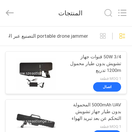
-
2026
EASTLONGE
المنتجات
ELECTRONICS(HK)
CO.,LTD.
All
Rights
Reserved.
بيت
portable drone jammer التصنيع عبر الإنترنت
منتجات
50W 3/4 قنوات جهاز
تشويش بدون طيار محمول
أشرطة
1200m تدريع
فيديو
MOQ:1 قطعة
اتصال
معلومات
5000mAh UAV المحمولة
عنا
بدون طيار جهاز تشويش
التحكم عن بعد تبريد الهواء
جولة
MOQ:1 قطعة