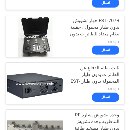
في
اتصال
المعمل
EST-707B جهاز تشويش
بدون طيار محمول ، حقيبة
رقابة
نظام مضاد للطائرات بدون
جودة
طيار GPS L1 / 2.4G /
MOQ:1
5.8G 3 فرق
اتصال
اتصل
ثابت نظام الدفاع عن
بنا
الطائرات بدون طيار
المحمولة بدون طيار EST-
أخبار
505F3C مع هوائي اتجاهي
MOQ:1
اتصال
حالات
وحدة تشويش إشارة RF
التناظرية وحدة تشويش
اطلب
بدون طيار مضخم طاقة