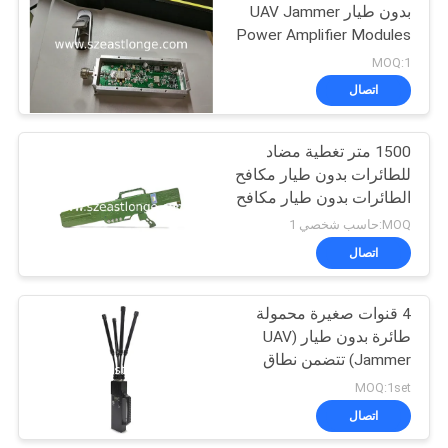
بدون طيار UAV Jammer
Power Amplifier Modules
100W 100MHz ~ 5.8GHz
MOQ:1
اتصال
1500 متر تغطية مضاد
للطائرات بدون طيار مكافح
الطائرات بدون طيار مكافح
الراديو اللاسلكي 6 قنوات
MOQ:حاسب شخصي 1
محمول يدوي 60 واط قوة
اتصال
عالية
4 قنوات صغيرة محمولة
طائرة بدون طيار (UAV
Jammer) تتضمن نطاق
التشويش 50-500 متر
MOQ:1set
تكنولوجيا للتخفيف من
اتصال
تهديدات الطائرات بدون