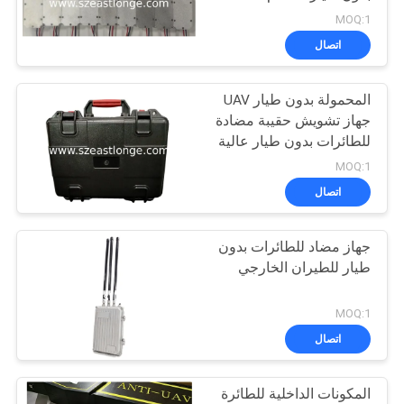
اقتباس
WiFi / GNSS / GPS وحدة
MOQ:1
تشويش
اتصال
خريطة
المحمولة بدون طيار UAV
الموقع
جهاز تشويش حقيبة مضادة
للطائرات بدون طيار عالية
PRIVACY
الطاقة المعترض EST-
MOQ:1
730B
POLICY
اتصال
جهاز مضاد للطائرات بدون
طيار للطيران الخارجي
MOQ:1
اتصال
المكونات الداخلية للطائرة